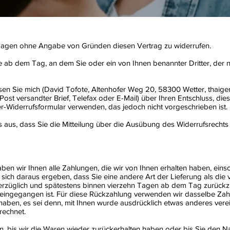
 Tagen ohne Angabe von Gründen diesen Vertrag zu widerrufen.
e ab dem Tag, an dem Sie oder ein von Ihnen benannter Dritter, der ni
en Sie mich (David Tofote, Altenhofer Weg 20, 58300 Wetter, thaige
 Post versandter Brief, Telefax oder E-Mail) über Ihren Entschluss, die
r-Widerrufsformular verwenden, das jedoch nicht vorgeschrieben ist.
s aus, dass Sie die Mitteilung über die Ausübung des Widerrufsrechts
en wir Ihnen alle Zahlungen, die wir von Ihnen erhalten haben, einsch
sich daraus ergeben, dass Sie eine andere Art der Lieferung als die
erzüglich und spätestens binnen vierzehn Tagen ab dem Tag zurückzu
 eingegangen ist. Für diese Rückzahlung verwenden wir dasselbe Zahl
haben, es sei denn, mit Ihnen wurde ausdrücklich etwas anderes verei
rechnet.
, bis wir die Waren wieder zurückerhalten haben oder bis Sie den N