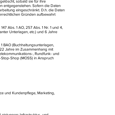
löscht, sobald sie für ihre
en entgegenstehen. Sofern die Daten
arbeitung eingeschränkt. D.h. die Daten
euerrechtlichen Gründen aufbewahrt
47 Abs. 1 AO, 257 Abs. 1 Nr. 1 und 4,
nter Unterlagen, etc.) und 6 Jahre
 1 BAO (Buchhaltungsunterlagen,
ür 22 Jahre im Zusammenhang mit
Telekommunikations-, Rundfunk- und
ne-Stop-Shop (MOSS) in Anspruch
ice und Kundenpflege, Marketing,
istungen: Infrastruktur- und