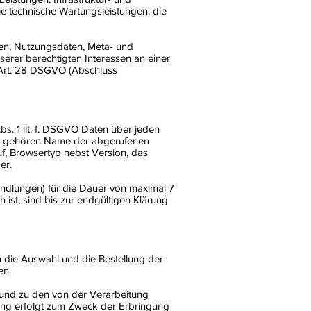
ie technische Wartungsleistungen, die
ten, Nutzungsdaten, Meta- und
rer berechtigten Interessen an einer
. Art. 28 DSGVO (Abschluss
bs. 1 lit. f. DSGVO Daten über jeden
aten gehören Name der abgerufenen
f, Browsertyp nebst Version, das
er.
andlungen) für die Dauer von maximal 7
st, sind bis zur endgültigen Klärung
 die Auswahl und die Bestellung der
en.
und zu den von der Verarbeitung
ung erfolgt zum Zweck der Erbringung