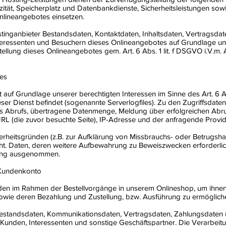
ität, Speicherplatz und Datenbankdienste, Sicherheitsleistungen sow
nlineangebotes einsetzen.
ostinganbieter Bestandsdaten, Kontaktdaten, Inhaltsdaten, Vertragsda
ressenten und Besuchern dieses Onlineangebotes auf Grundlage unse
tellung dieses Onlineangebotes gem. Art. 6 Abs. 1 lit. f DSGVO i.V.m
les
t auf Grundlage unserer berechtigten Interessen im Sinne des Art. 6 A
ieser Dienst befindet (sogenannte Serverlogfiles). Zu den Zugriffsd
es Abrufs, übertragene Datenmenge, Meldung über erfolgreichen Abru
URL (die zuvor besuchte Seite), IP-Adresse und der anfragende Provid
erheitsgründen (z.B. zur Aufklärung von Missbrauchs- oder Betrugsh
. Daten, deren weitere Aufbewahrung zu Beweiszwecken erforderlich i
hung ausgenommen.
 Kundenkonto
nden im Rahmen der Bestellvorgänge in unserem Onlineshop, um ihnen
owie deren Bezahlung und Zustellung, bzw. Ausführung zu ermöglich
estandsdaten, Kommunikationsdaten, Vertragsdaten, Zahlungsdaten 
Kunden, Interessenten und sonstige Geschäftspartner. Die Verarbeit