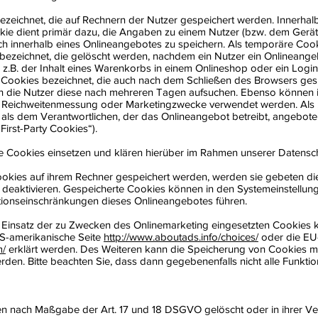
ezeichnet, die auf Rechnern der Nutzer gespeichert werden. Innerhal
ie dient primär dazu, die Angaben zu einem Nutzer (bzw. dem Gerät 
 innerhalb eines Onlineangebotes zu speichern. Als temporäre Cook
bezeichnet, die gelöscht werden, nachdem ein Nutzer ein Onlineange
 z.B. der Inhalt eines Warenkorbs in einem Onlineshop oder ein Logi
Cookies bezeichnet, die auch nach dem Schließen des Browsers gespe
n die Nutzer diese nach mehreren Tagen aufsuchen. Ebenso können i
ür Reichweitenmessung oder Marketingzwecke verwendet werden. Als
 als dem Verantwortlichen, der das Onlineangebot betreibt, angebote
irst-Party Cookies“).
Cookies einsetzen und klären hierüber im Rahmen unserer Datensch
Cookies auf ihrem Rechner gespeichert werden, werden sie gebeten d
u deaktivieren. Gespeicherte Cookies können in den Systemeinstellu
ionseinschränkungen dieses Onlineangebotes führen.
Einsatz der zu Zwecken des Onlinemarketing eingesetzten Cookies kan
 US-amerikanische Seite
http://www.aboutads.info/choices/
oder die EU
m/
erklärt werden. Des Weiteren kann die Speicherung von Cookies mi
rden. Bitte beachten Sie, dass dann gegebenenfalls nicht alle Funkt
n nach Maßgabe der Art. 17 und 18 DSGVO gelöscht oder in ihrer Ver