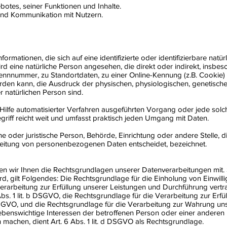
botes, seiner Funktionen und Inhalte.
nd Kommunikation mit Nutzern.
rmationen, die sich auf eine identifizierte oder identifizierbare natü
wird eine natürliche Person angesehen, die direkt oder indirekt, insbe
nnnummer, zu Standortdaten, zu einer Online-Kennung (z.B. Cookie)
den kann, die Ausdruck der physischen, physiologischen, genetischen,
er natürlichen Person sind.
ne Hilfe automatisierter Verfahren ausgeführten Vorgang oder jede 
iff reicht weit und umfasst praktisch jeden Umgang mit Daten.
che oder juristische Person, Behörde, Einrichtung oder andere Stelle,
beitung von personenbezogenen Daten entscheidet, bezeichnet.
n wir Ihnen die Rechtsgrundlagen unserer Datenverarbeitungen mit. 
, gilt Folgendes: Die Rechtsgrundlage für die Einholung von Einwilligun
erarbeitung zur Erfüllung unserer Leistungen und Durchführung ver
bs. 1 lit. b DSGVO, die Rechtsgrundlage für die Verarbeitung zur Erfül
c DSGVO, und die Rechtsgrundlage für die Verarbeitung zur Wahrung unse
s lebenswichtige Interessen der betroffenen Person oder einer anderen
machen, dient Art. 6 Abs. 1 lit. d DSGVO als Rechtsgrundlage.