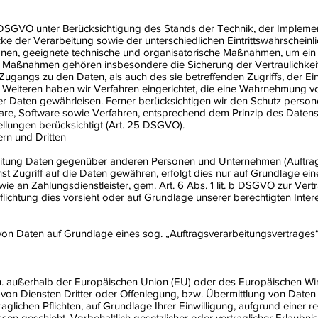
 DSGVO unter Berücksichtigung des Stands der Technik, der Implemen
der Verarbeitung sowie der unterschiedlichen Eintrittswahrscheinlic
rsonen, geeignete technische und organisatorische Maßnahmen, um e
 Maßnahmen gehören insbesondere die Sicherung der Vertraulichkeit,
Zugangs zu den Daten, als auch des sie betreffenden Zugriffs, der E
 Weiteren haben wir Verfahren eingerichtet, die eine Wahrnehmung 
r Daten gewährleisen. Ferner berücksichtigen wir den Schutz person
re, Software sowie Verfahren, entsprechend dem Prinzip des Daten
ellungen berücksichtigt (Art. 25 DSGVO).
rn und Dritten
itung Daten gegenüber anderen Personen und Unternehmen (Auftragsv
st Zugriff auf die Daten gewähren, erfolgt dies nur auf Grundlage ein
ie an Zahlungsdienstleister, gem. Art. 6 Abs. 1 lit. b DSGVO zur Vertrag
pflichtung dies vorsieht oder auf Grundlage unserer berechtigten Inter
 von Daten auf Grundlage eines sog. „Auftragsverarbeitungsvertrages“
d.h. außerhalb der Europäischen Union (EU) oder des Europäischen Wi
n Diensten Dritter oder Offenlegung, bzw. Übermittlung von Daten an 
raglichen Pflichten, auf Grundlage Ihrer Einwilligung, aufgrund einer r
en geschieht. Vorbehaltlich gesetzlicher oder vertraglicher Erlaubnis