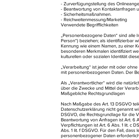
- Zurverfügungstellung des Onlineange
- Beantwortung von Kontaktanfragen u
- Sicherheitsmaßnahmen.
- Reichweitenmessung/Marketing
Verwendete Begrifflichkeiten
„Personenbezogene Daten“ sind alle Info
Person“) beziehen; als identifizierbar 
Kennung wie einem Namen, zu einer Ke
besonderen Merkmalen identifiziert wer
kulturellen oder sozialen Identität dies
„Verarbeitung“ ist jeder mit oder oh
mit personenbezogenen Daten. Der Begr
Als „Verantwortlicher“ wird die natürli
über die Zwecke und Mittel der Verar
Maßgebliche Rechtsgrundlagen
Nach Maßgabe des Art. 13 DSGVO teile
Datenschutzerklärung nicht genannt wird
DSGVO, die Rechtsgrundlage für die V
Beantwortung von Anfragen ist Art. 6 A
Verpflichtungen ist Art. 6 Abs. 1 lit. 
Abs. 1 lit. f DSGVO. Für den Fall, das
personenbezogener Daten erforderlich 