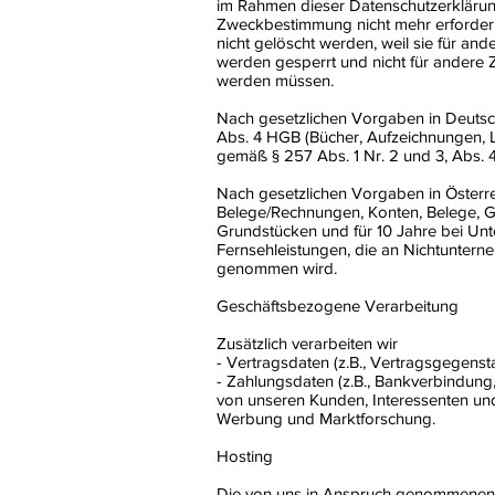
im Rahmen dieser Datenschutzerklärung
Zweckbestimmung nicht mehr erforderl
nicht gelöscht werden, weil sie für an
werden gesperrt und nicht für andere Z
werden müssen.
Nach gesetzlichen Vorgaben in Deutsch
Abs. 4 HGB (Bücher, Aufzeichnungen, L
gemäß § 257 Abs. 1 Nr. 2 und 3, Abs. 
Nach gesetzlichen Vorgaben in Österre
Belege/Rechnungen, Konten, Belege, G
Grundstücken und für 10 Jahre bei Un
Fernsehleistungen, die an Nichtuntern
genommen wird.
Geschäftsbezogene Verarbeitung
Zusätzlich verarbeiten wir
- Vertragsdaten (z.B., Vertragsgegenst
- Zahlungsdaten (z.B., Bankverbindung,
von unseren Kunden, Interessenten und
Werbung und Marktforschung.
Hosting
Die von uns in Anspruch genommenen H