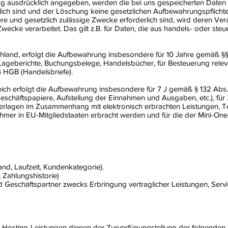
 ausdrücklich angegeben, werden die bei uns gespeicherten Daten ge
ich sind und der Löschung keine gesetzlichen Aufbewahrungspflicht
dere und gesetzlich zulässige Zwecke erforderlich sind, wird deren Ver
wecke verarbeitet. Das gilt z.B. für Daten, die aus handels- oder st
land, erfolgt die Aufbewahrung insbesondere für 10 Jahre gemäß §§ 1
ageberichte, Buchungsbelege, Handelsbücher, für Besteuerung releva
4 HGB (Handelsbriefe).
ich erfolgt die Aufbewahrung insbesondere für 7 J gemäß § 132 Abs.
eschäftspapiere, Aufstellung der Einnahmen und Ausgaben, etc.), f
terlagen im Zusammenhang mit elektronisch erbrachten Leistungen, 
ehmer in EU-Mitgliedstaaten erbracht werden und für die der Mini-O
and, Laufzeit, Kundenkategorie).
 Zahlungshistorie)
 Geschäftspartner zwecks Erbringung vertraglicher Leistungen, Serv
osting-Leistungen dienen der Zurverfügungstellung der folgenden Le