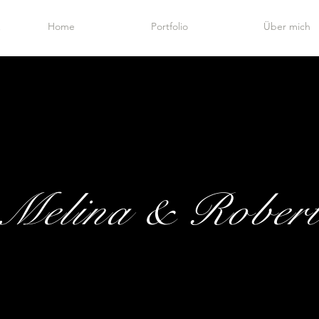
Home
Portfolio
Über mich
Melina & Rober